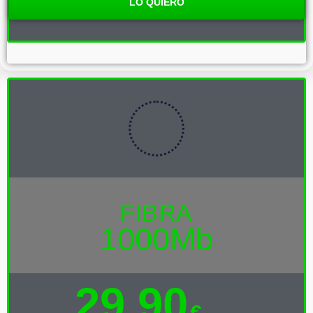
LO QUIERO
FIBRA
1000Mb
29,90
€