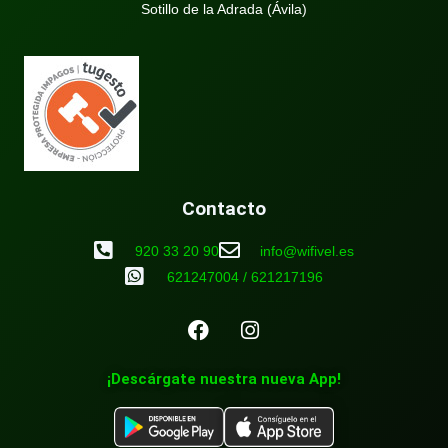
Sotillo de la Adrada (Ávila)
Contacto
920 33 20 90
info@wifivel.es
621247004 / 621217196
¡Descárgate nuestra nueva App!